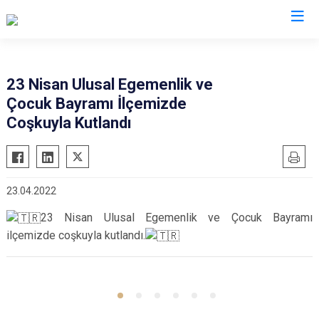
Kütahya
23 Nisan Ulusal Egemenlik ve
Çocuk Bayramı İlçemizde
Altıntaş
Gediz
Coşkuyla Kutlandı
Aslanapa
Hisarcık
Çavdarhisar
Pazarlar
Domaniç
Şaphane
23.04.2022
Dumlupınar
Simav
23 Nisan Ulusal Egemenlik ve Çocuk Bayramı
Emet
Tavşanlı
ilçemizde coşkuyla kutlandı.