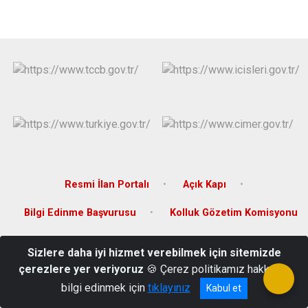
Resmi İlan Portalı
Açık Kapı
Bilgi Edinme Başvurusu
Kolluk Gözetim Komisyonu
Cumhuriyet Mh. Cumhuriyet Meydanı No:4/1 Aslanapa/KÜTAHYA
Sizlere daha iyi hizmet verebilmek için sitemizde
çerezlere yer veriyoruz
🍪 Çerez politikamız hakkında
0 274 331 22 51
bilgi edinmek için
tıklayınız
Kabul et